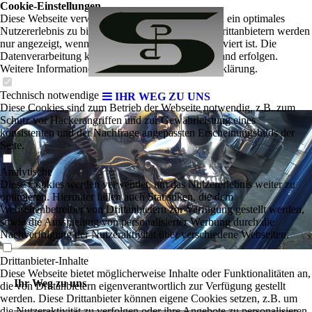
Cookie-Einstellungen
Diese Webseite verwendet Cookies, um Besuchern ein optimales
Nutzererlebnis zu bieten. Bestimmte Inhalte von Drittanbietern werden
nur angezeigt, wenn die entsprechende Option aktiviert ist. Die
Datenverarbeitung kann dann auch in einem Drittland erfolgen.
Weitere Informationen hierzu in der Datenschutzerklärung.
Technisch notwendige
IHR WEG ZU UNS
Diese Cookies sind zum Betrieb der Webseite notwendig, z.B. zum
Schutz vor Hackerangriffen und zur Gewährleistung eines
konsistenten und der Nachfrage angepassten Erscheinungsbilds der
Seite.
Analytische
Diese Cookies werden verwendet, um das Nutzererlebnis weiter zu
optimieren. Hierunter fallen auch Statistiken, die dem
Webseitenbetreiber von Drittanbietern zur Verfügung gestellt werden,
sowie die Ausspielung von personalisierter Werbung durch die
Nachverfolgung der Nutzeraktivität über verschiedene Webseiten.
Drittanbieter-Inhalte
Diese Webseite bietet möglicherweise Inhalte oder Funktionalitäten an,
Ihr Weg zu uns
die von Drittanbietern eigenverantwortlich zur Verfügung gestellt
werden. Diese Drittanbieter können eigene Cookies setzen, z.B. um
die Nutzeraktivität zu verfolgen oder ihre Angebote zu personalisieren