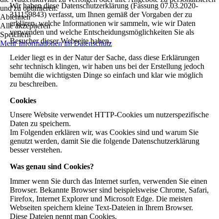
Wir haben diese Datenschutzerklärung (Fassung 07.03.2020-
und zu optimieren.
311159843) verfasst, um Ihnen gemäß der Vorgaben der zu
Ablehnen
erklären, welche Informationen wir sammeln, wie wir Daten
Alle akzeptieren
verwenden und welche Entscheidungsmöglichkeiten Sie als
Speichern
Besucher dieser Webseite haben.
Mehr Informationen im Datenschutz
Leider liegt es in der Natur der Sache, dass diese Erklärungen
sehr technisch klingen, wir haben uns bei der Erstellung jedoch
bemüht die wichtigsten Dinge so einfach und klar wie möglich
zu beschreiben.
Cookies
Unsere Website verwendet HTTP-Cookies um nutzerspezifische
Daten zu speichern.
Im Folgenden erklären wir, was Cookies sind und warum Sie
genutzt werden, damit Sie die folgende Datenschutzerklärung
besser verstehen.
Was genau sind Cookies?
Immer wenn Sie durch das Internet surfen, verwenden Sie einen
Browser. Bekannte Browser sind beispielsweise Chrome, Safari,
Firefox, Internet Explorer und Microsoft Edge. Die meisten
Webseiten speichern kleine Text-Dateien in Ihrem Browser.
Diese Dateien nennt man Cookies.